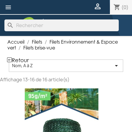

shopping_cart

(0)
search
Accueil
Filets
Filets Environnement & Espace
vert
Filets brise-vue
Retour

Nom, A à Z
Affichage 13-16 de 16 article(s)