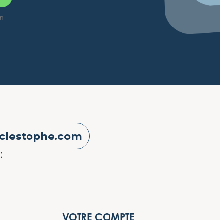
on
clestophe.com
:
VOTRE COMPTE