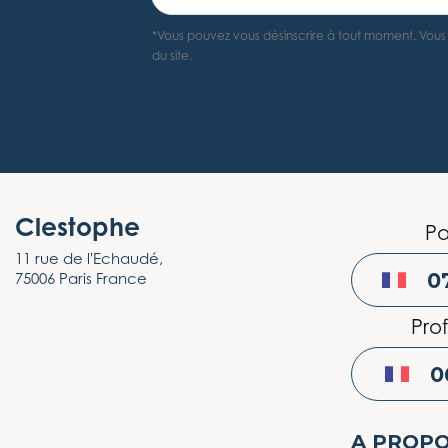
*Vous pouvez vous désinscrire à tout moment. Vous t
du site.
Clestophe
Pa
11 rue de l'Echaudé,
0
75006 Paris France
Prof
0
A PROP