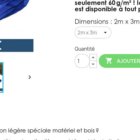
seulement 60 g/m² ! I
est disponible à tout p
Dimensions : 2m x 3m
Quantité

AJOUTER

on légère spéciale matériel et bois ?