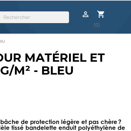

shopping_cart
h
(0)
leu
UR MATÉRIEL ET
 G/M² - BLEU
bâche de protection légère et pas chère ?
le tissé bandelette enduit polyéthylène de