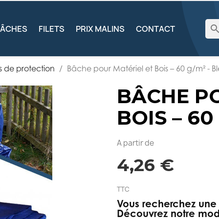
searc
BÂCHES
FILETS
PRIX MALINS
CONTACT
 de protection
Bâche pour Matériel et Bois – 60 g/m² - B
BÂCHE PO
BOIS – 60
A partir de
4,26 €
TTC
Vous recherchez une 
Découvrez notre modè