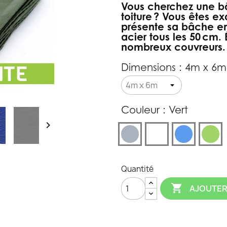
Vous cherchez une bâ
toiture ? Vous êtes e
présente sa bâche en
acier tous les 50 cm. 
nombreux couvreurs.
Dimensions : 4m x 6m
Couleur : Vert

Gris
Blanc
Bleu
Ve
Quantité

AJOUTER