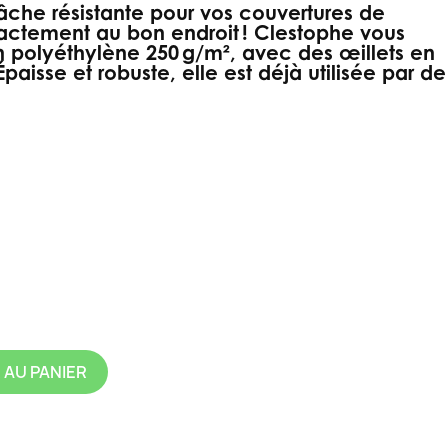
che résistante pour vos couvertures de
xactement au bon endroit ! Clestophe vous
 polyéthylène 250 g/m², avec des œillets en
Épaisse et robuste, elle est déjà utilisée par de
rt
 AU PANIER