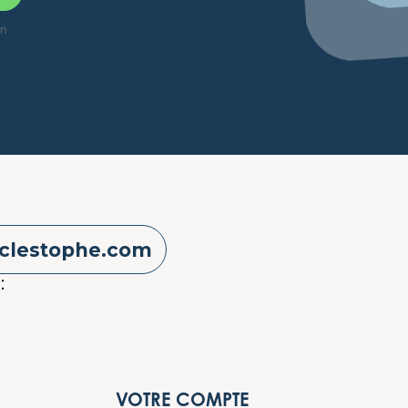
on
clestophe.com
:
VOTRE COMPTE