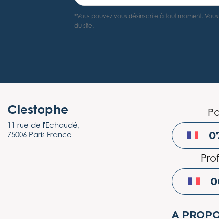
*Vous pouvez vous désinscrire à tout moment. Vous t
du site.
Clestophe
Pa
11 rue de l'Echaudé,
0
75006 Paris France
Prof
0
A PROP