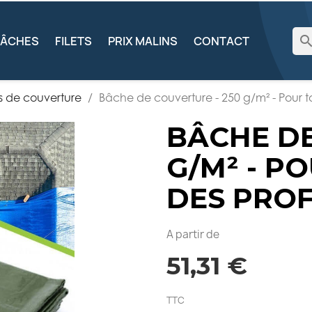
searc
BÂCHES
FILETS
PRIX MALINS
CONTACT
 de couverture
Bâche de couverture - 250 g/m² - Pour to
BÂCHE DE
G/M² - P
DES PRO
A partir de
51,31 €
TTC